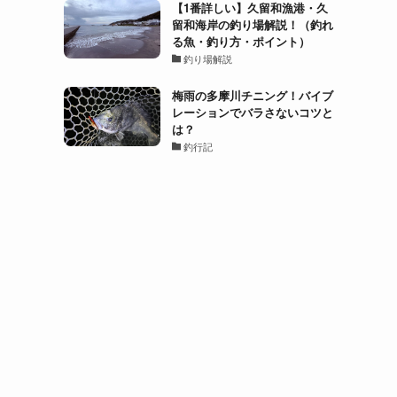
【1番詳しい】久留和漁港・久
留和海岸の釣り場解説！（釣れ
る魚・釣り方・ポイント）
釣り場解説
梅雨の多摩川チニング！バイブ
レーションでバラさないコツと
は？
釣行記