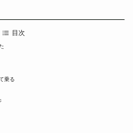
目次
た
て乗る
ジ