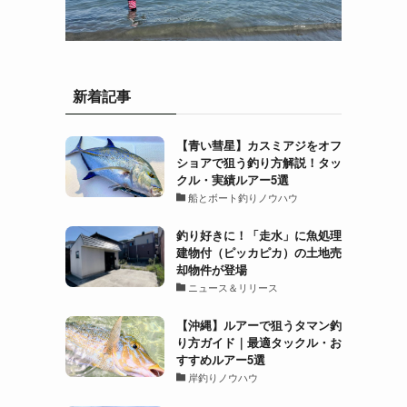
新着記事
【青い彗星】カスミアジをオフ
ショアで狙う釣り方解説！タッ
クル・実績ルアー5選
船とボート釣りノウハウ
。
釣り好きに！「走水」に魚処理
建物付（ピッカピカ）の土地売
却物件が登場
ニュース＆リリース
【沖縄】ルアーで狙うタマン釣
り方ガイド｜最適タックル・お
すすめルアー5選
岸釣りノウハウ