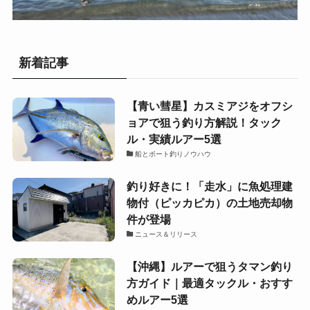
新着記事
【青い彗星】カスミアジをオフシ
ョアで狙う釣り方解説！タック
ル・実績ルアー5選
船とボート釣りノウハウ
釣り好きに！「走水」に魚処理建
物付（ピッカピカ）の土地売却物
件が登場
ニュース＆リリース
【沖縄】ルアーで狙うタマン釣り
方ガイド｜最適タックル・おすす
めルアー5選