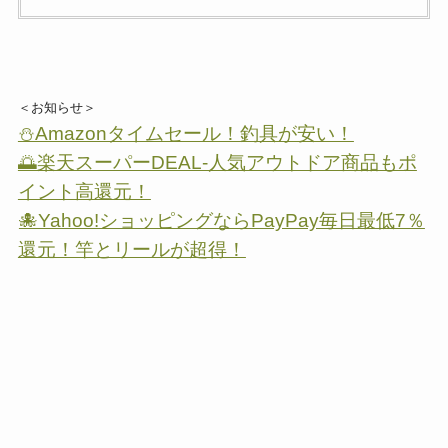
＜お知らせ＞
⛄Amazonタイムセール！釣具が安い！
🌅楽天スーパーDEAL-人気アウトドア商品もポ
イント高還元！
🐙Yahoo!ショッピングならPayPay毎日最低7％
還元！竿とリールが超得！