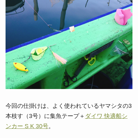
今回の仕掛けは、よく使われているヤマシタの3
本枝す（3号）に集魚テープ＋
ダイワ 快適船シ
ンカー S K 30号
。