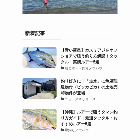
新着記事
【青い彗星】カスミアジをオフ
ショアで狙う釣り方解説！タッ
クル・実績ルアー5選
船とボート釣りノウハウ
釣り好きに！「走水」に魚処理
建物付（ピッカピカ）の土地売
却物件が登場
ニュース＆リリース
【沖縄】ルアーで狙うタマン釣
り方ガイド｜最適タックル・お
すすめルアー5選
岸釣りノウハウ