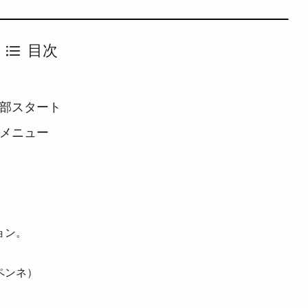
目次
の部スタート
のメニュー
ョン。
ペンネ）