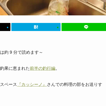
は約 9 分で読めます～
釣果に恵まれた
前半の釣行編
。
スペース
『カッシーノ』
さんでの料理の部をお送りす