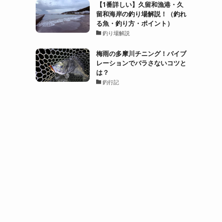
【1番詳しい】久留和漁港・久
留和海岸の釣り場解説！（釣れ
る魚・釣り方・ポイント）
釣り場解説
梅雨の多摩川チニング！バイブ
レーションでバラさないコツと
は？
釣行記