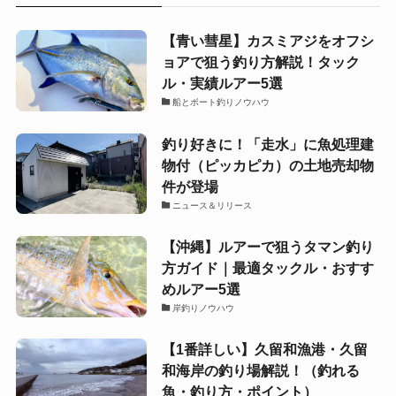
【青い彗星】カスミアジをオフシ
ョアで狙う釣り方解説！タック
ル・実績ルアー5選
船とボート釣りノウハウ
釣り好きに！「走水」に魚処理建
物付（ピッカピカ）の土地売却物
件が登場
ニュース＆リリース
【沖縄】ルアーで狙うタマン釣り
方ガイド｜最適タックル・おすす
めルアー5選
岸釣りノウハウ
【1番詳しい】久留和漁港・久留
和海岸の釣り場解説！（釣れる
魚・釣り方・ポイント）