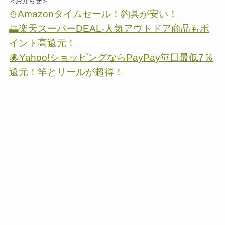
＜お知らせ＞
⛄Amazonタイムセール！釣具が安い！
🌅楽天スーパーDEAL-人気アウトドア商品もポ
イント高還元！
🐙Yahoo!ショッピングならPayPay毎日最低7％
還元！竿とリールが超得！