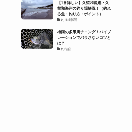
【1番詳しい】久留和漁港・久
留和海岸の釣り場解説！（釣れ
る魚・釣り方・ポイント）
釣り場解説
梅雨の多摩川チニング！バイブ
レーションでバラさないコツと
は？
釣行記