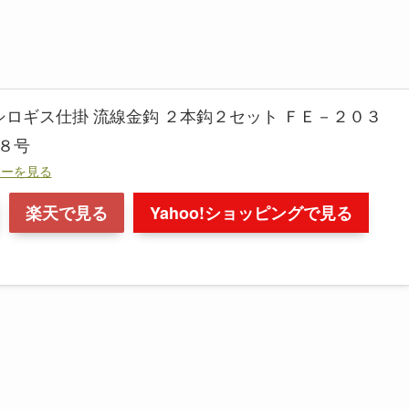
シロギス仕掛 流線金鈎 ２本鈎２セット ＦＥ－２０３
８号
ューを見る
楽天で見る
Yahoo!ショッピングで見る