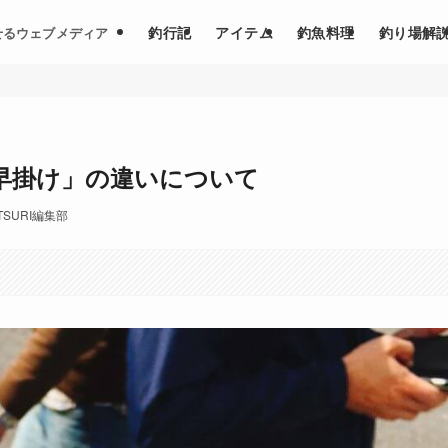
釣行記
アイテム
釣魚料理
釣り場解
せるウェブメディア
早掛け」の違いについて
TSURI編集部