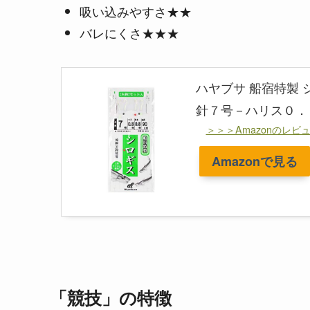
吸い込みやすさ★★
バレにくさ★★★
ハヤブサ 船宿特製 
針７号－ハリス０．
＞＞＞Amazonのレビ
Amazonで見る
「競技」の特徴