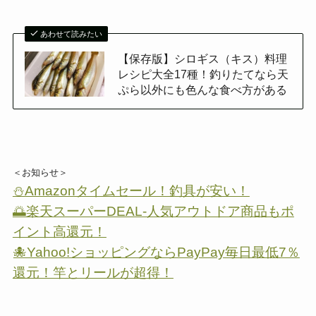
あわせて読みたい
【保存版】シロギス（キス）料理
レシピ大全17種！釣りたてなら天
ぷら以外にも色んな食べ方がある
＜お知らせ＞
⛄Amazonタイムセール！釣具が安い！
🌅楽天スーパーDEAL-人気アウトドア商品もポ
イント高還元！
🐙Yahoo!ショッピングならPayPay毎日最低7％
還元！竿とリールが超得！