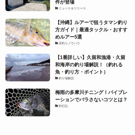
件が登場
ニュース＆リリース
【沖縄】ルアーで狙うタマン釣り
方ガイド｜最適タックル・おすす
めルアー5選
岸釣りノウハウ
【1番詳しい】久留和漁港・久留
和海岸の釣り場解説！（釣れる
魚・釣り方・ポイント）
釣り場解説
梅雨の多摩川チニング！バイブレ
ーションでバラさないコツとは？
釣行記