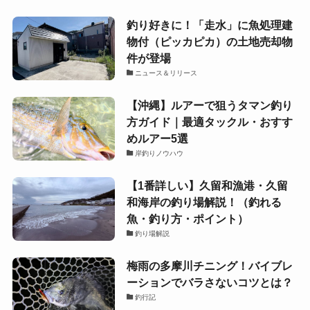
釣り好きに！「走水」に魚処理建
物付（ピッカピカ）の土地売却物
件が登場
ニュース＆リリース
【沖縄】ルアーで狙うタマン釣り
方ガイド｜最適タックル・おすす
めルアー5選
岸釣りノウハウ
【1番詳しい】久留和漁港・久留
和海岸の釣り場解説！（釣れる
魚・釣り方・ポイント）
釣り場解説
梅雨の多摩川チニング！バイブレ
ーションでバラさないコツとは？
釣行記