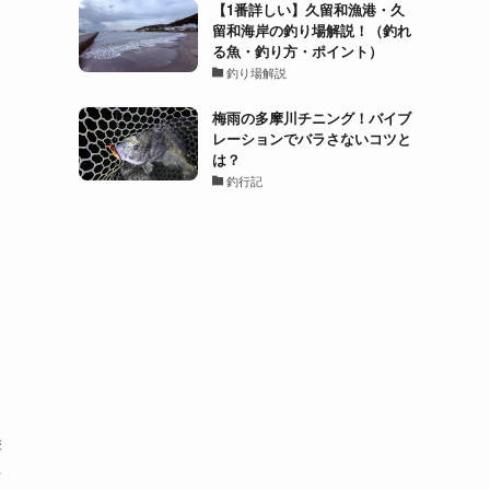
【1番詳しい】久留和漁港・久
留和海岸の釣り場解説！（釣れ
る魚・釣り方・ポイント）
釣り場解説
梅雨の多摩川チニング！バイブ
レーションでバラさないコツと
は？
釣行記
墨
な