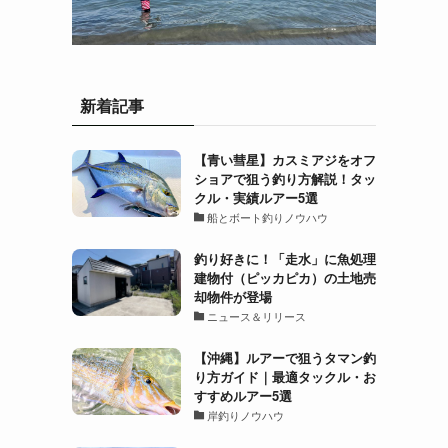
新着記事
【青い彗星】カスミアジをオフ
ショアで狙う釣り方解説！タッ
クル・実績ルアー5選
船とボート釣りノウハウ
釣り好きに！「走水」に魚処理
建物付（ピッカピカ）の土地売
却物件が登場
ニュース＆リリース
【沖縄】ルアーで狙うタマン釣
り方ガイド｜最適タックル・お
すすめルアー5選
岸釣りノウハウ