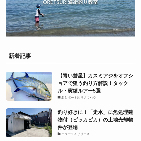
新着記事
【青い彗星】カスミアジをオフシ
ョアで狙う釣り方解説！タック
ル・実績ルアー5選
船とボート釣りノウハウ
釣り好きに！「走水」に魚処理建
物付（ピッカピカ）の土地売却物
件が登場
ニュース＆リリース