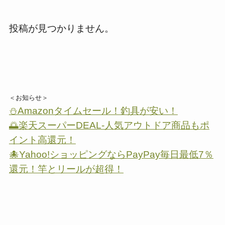
投稿が見つかりません。
＜お知らせ＞
⛄Amazonタイムセール！釣具が安い！
🌅楽天スーパーDEAL-人気アウトドア商品もポ
イント高還元！
🐙Yahoo!ショッピングならPayPay毎日最低7％
還元！竿とリールが超得！