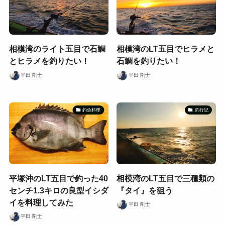
相模湾のライト五目で石鯛
相模湾のLT五目でヒラメと
とヒラメを釣りたい！
石鯛を釣りたい！
平田 剛士
平田 剛士
釣魚料理
釣行記
平塚沖のLT五目で釣った40
相模湾のLT五目で三種類の
センチ1.3キロの良型イシダ
『タイ』を狙う
イを料理してみた
平田 剛士
平田 剛士