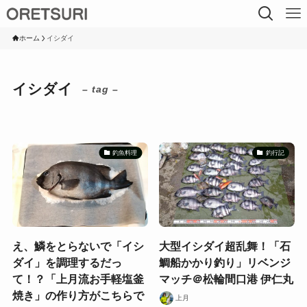
ホーム
イシダイ
イシダイ
– tag –
釣魚料理
釣行記
え、鱗をとらないで「イシ
大型イシダイ超乱舞！「石
ダイ」を調理するだっ
鯛船かかり釣り」リベンジ
て！？「上月流お手軽塩釜
マッチ＠松輪間口港 伊仁丸
焼き」の作り方がこちらで
上月