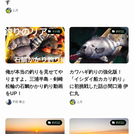
す
上月
その他
釣行記
俺が本当の釣りを見せてや
カワハギ釣りの強化版！
りますよ。三浦半島・剣崎
「イシダイ船カカリ釣り」
松輪の石鯛かかり釣り動画
に初挑戦した話@間口港 伊
をUP！
仁丸
平田 剛士
上月
釣行記
釣行記