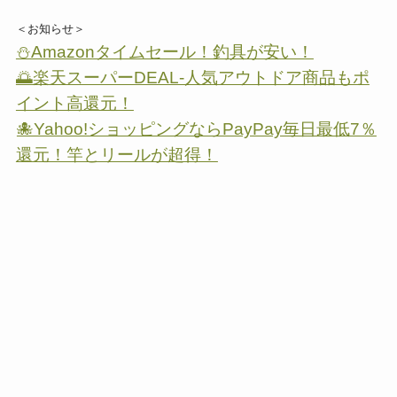
＜お知らせ＞
⛄Amazonタイムセール！釣具が安い！
🌅楽天スーパーDEAL-人気アウトドア商品もポ
イント高還元！
🐙Yahoo!ショッピングならPayPay毎日最低7％
還元！竿とリールが超得！