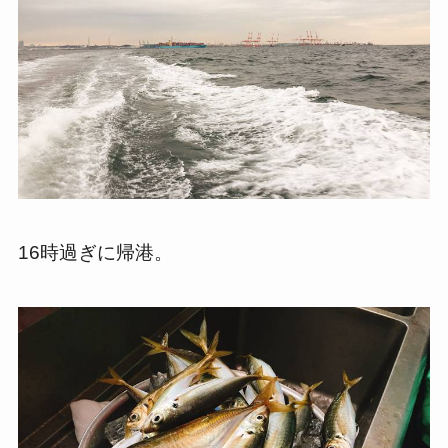
16時過ぎに帰港。