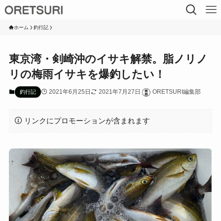
ホーム
釣行記
東京湾・剣崎沖のイサキ解禁。脂ノリノ
リの梅雨イサキを爆釣したい！
2021年6月25日
2021年7月27日
ORETSURI編集部
釣行記
リンクにプロモーションが含まれます