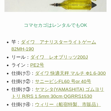
コマセカゴはレンタルでもOK
竿：
ダイワ アナリスターライトゲーム
82MH-190
リール：
ダイワ レオブリッツ200J
ライン：
PE2号
仕掛け①：
ダイワ 快適天秤 マルチ Φ1.6-300
仕掛け②：
サニービシFL60 号or 40号
仕掛け③：
ヤマシタ(YAMASHITA) ゴムヨリ
トリ R/RS 1.5mm 30cm QGRRS1530
仕掛け④：
ウィリー（船宿特製、市販品）