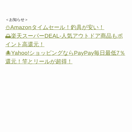
＜お知らせ＞
⛄Amazonタイムセール！釣具が安い！
🌅楽天スーパーDEAL-人気アウトドア商品もポ
イント高還元！
🐙Yahoo!ショッピングならPayPay毎日最低7％
還元！竿とリールが超得！