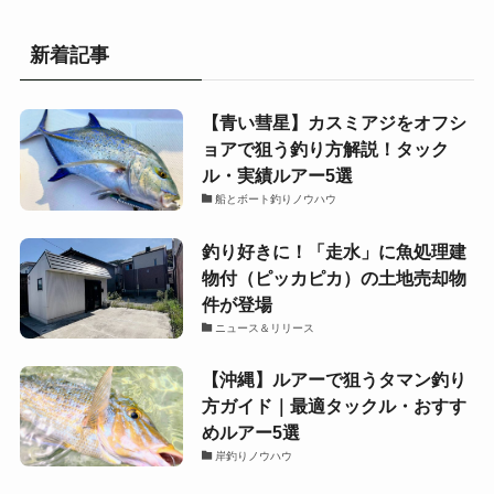
新着記事
【青い彗星】カスミアジをオフシ
ョアで狙う釣り方解説！タック
ル・実績ルアー5選
船とボート釣りノウハウ
釣り好きに！「走水」に魚処理建
物付（ピッカピカ）の土地売却物
件が登場
ニュース＆リリース
【沖縄】ルアーで狙うタマン釣り
方ガイド｜最適タックル・おすす
めルアー5選
岸釣りノウハウ