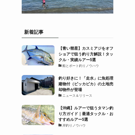
新着記事
【青い彗星】カスミアジをオフ
ショアで狙う釣り方解説！タッ
クル・実績ルアー5選
船とボート釣りノウハウ
釣り好きに！「走水」に魚処理
建物付（ピッカピカ）の土地売
却物件が登場
ニュース＆リリース
【沖縄】ルアーで狙うタマン釣
り方ガイド｜最適タックル・お
すすめルアー5選
岸釣りノウハウ