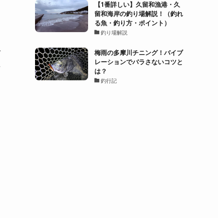
【1番詳しい】久留和漁港・久
留和海岸の釣り場解説！（釣れ
る魚・釣り方・ポイント）
釣り場解説
考
梅雨の多摩川チニング！バイブ
レーションでバラさないコツと
な
は？
釣行記