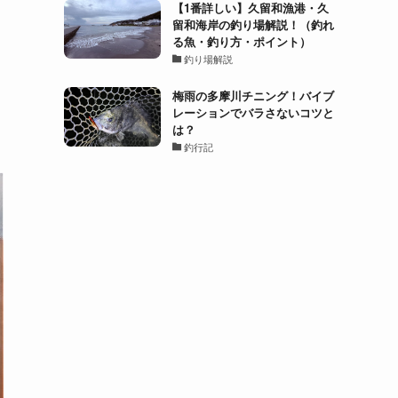
【1番詳しい】久留和漁港・久
留和海岸の釣り場解説！（釣れ
る魚・釣り方・ポイント）
釣り場解説
梅雨の多摩川チニング！バイブ
レーションでバラさないコツと
は？
釣行記