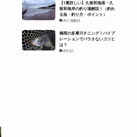
【1番詳しい】久留和漁港・久
留和海岸の釣り場解説！（釣れ
る魚・釣り方・ポイント）
釣り場解説
梅雨の多摩川チニング！バイブ
レーションでバラさないコツと
は？
釣行記