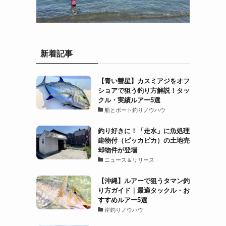
新着記事
【青い彗星】カスミアジをオフ
ショアで狙う釣り方解説！タッ
クル・実績ルアー5選
船とボート釣りノウハウ
釣り好きに！「走水」に魚処理
建物付（ピッカピカ）の土地売
却物件が登場
ニュース＆リリース
【沖縄】ルアーで狙うタマン釣
り方ガイド｜最適タックル・お
すすめルアー5選
岸釣りノウハウ