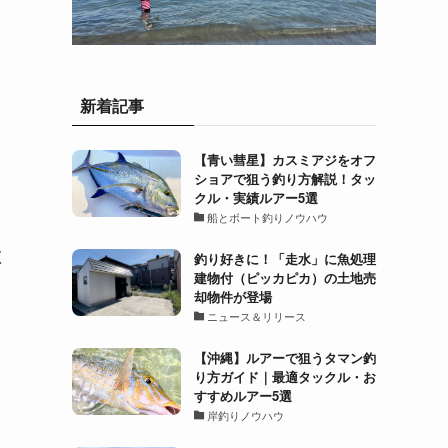
新着記事
【青い彗星】カスミアジをオフ
ショアで狙う釣り方解説！タッ
クル・実績ルアー5選
船とボート釣りノウハウ
散
釣り好きに！「走水」に魚処理
建物付（ピッカピカ）の土地売
却物件が登場
ニュース＆リリース
【沖縄】ルアーで狙うタマン釣
り方ガイド｜最適タックル・お
すすめルアー5選
岸釣りノウハウ