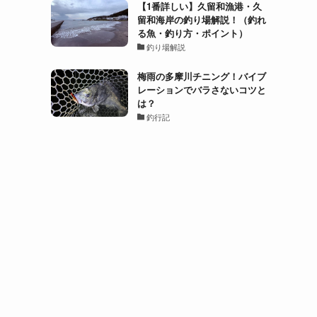
【1番詳しい】久留和漁港・久
留和海岸の釣り場解説！（釣れ
る魚・釣り方・ポイント）
釣り場解説
梅雨の多摩川チニング！バイブ
レーションでバラさないコツと
は？
釣行記