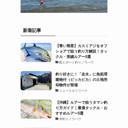
新着記事
【青い彗星】カスミアジをオフ
ショアで狙う釣り方解説！タッ
クル・実績ルアー5選
タ
船とボート釣りノウハウ
釣り好きに！「走水」に魚処理
建物付（ピッカピカ）の土地売
却物件が登場
ニュース＆リリース
【沖縄】ルアーで狙うタマン釣
り方ガイド｜最適タックル・お
すすめルアー5選
岸釣りノウハウ