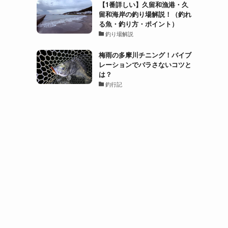
【1番詳しい】久留和漁港・久
留和海岸の釣り場解説！（釣れ
る魚・釣り方・ポイント）
釣り場解説
梅雨の多摩川チニング！バイブ
レーションでバラさないコツと
は？
釣行記