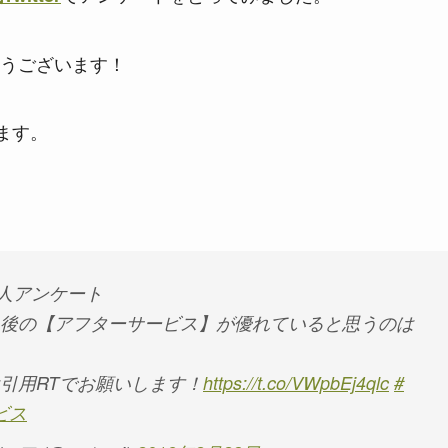
うございます！
ます。
釣り人アンケート
後の【アフターサービス】が優れていると思うのは
引用RTでお願いします！
https://t.co/VWpbEj4qlc
#
ビス