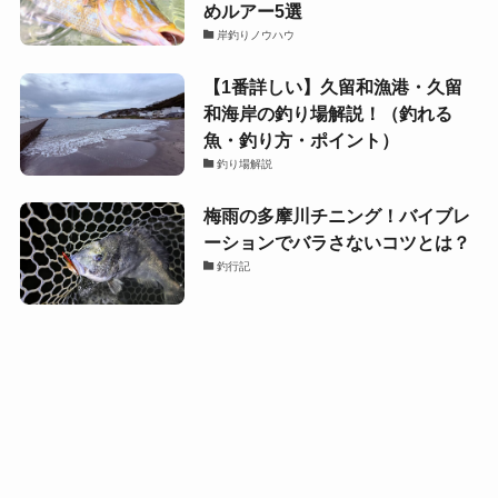
めルアー5選
岸釣りノウハウ
【1番詳しい】久留和漁港・久留
和海岸の釣り場解説！（釣れる
魚・釣り方・ポイント）
釣り場解説
梅雨の多摩川チニング！バイブレ
ーションでバラさないコツとは？
釣行記