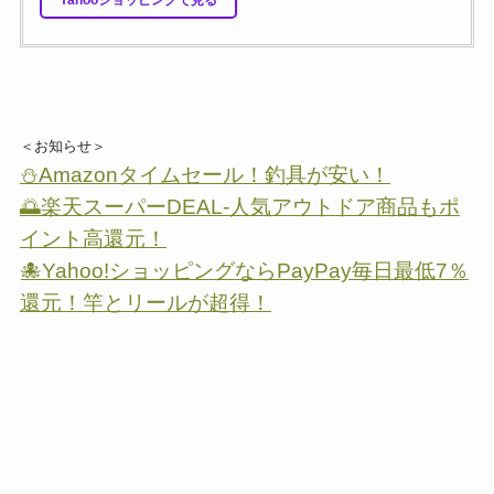
＜お知らせ＞
⛄Amazonタイムセール！釣具が安い！
🌅楽天スーパーDEAL-人気アウトドア商品もポ
イント高還元！
🐙Yahoo!ショッピングならPayPay毎日最低7％
還元！竿とリールが超得！