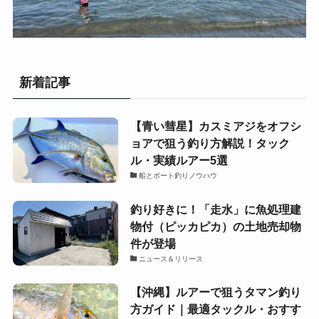
新着記事
【青い彗星】カスミアジをオフシ
ョアで狙う釣り方解説！タック
ル・実績ルアー5選
船とボート釣りノウハウ
釣り好きに！「走水」に魚処理建
物付（ピッカピカ）の土地売却物
件が登場
ニュース＆リリース
【沖縄】ルアーで狙うタマン釣り
方ガイド｜最適タックル・おすす