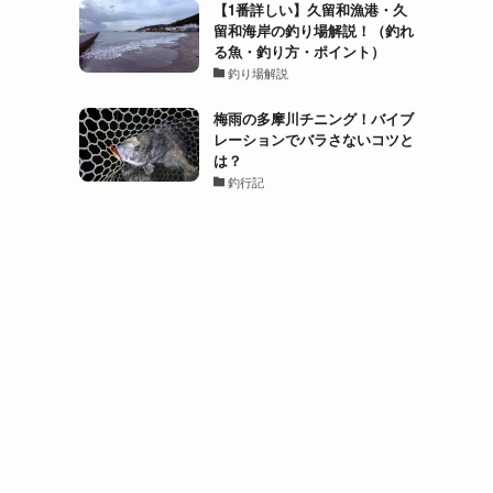
【1番詳しい】久留和漁港・久
留和海岸の釣り場解説！（釣れ
る魚・釣り方・ポイント）
釣り場解説
梅雨の多摩川チニング！バイブ
レーションでバラさないコツと
は？
釣行記