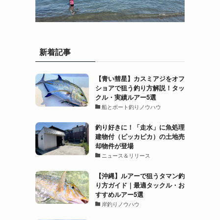
し
新着記事
【青い彗星】カスミアジをオフ
ショアで狙う釣り方解説！タッ
クル・実績ルアー5選
船とボート釣りノウハウ
釣り好きに！「走水」に魚処理
建物付（ピッカピカ）の土地売
却物件が登場
ニュース＆リリース
【沖縄】ルアーで狙うタマン釣
り方ガイド｜最適タックル・お
すすめルアー5選
岸釣りノウハウ