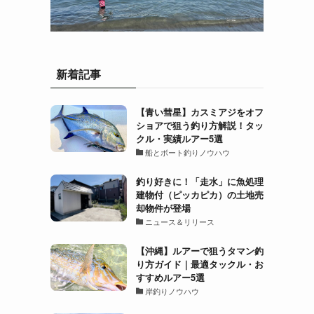
新着記事
【青い彗星】カスミアジをオフ
ショアで狙う釣り方解説！タッ
クル・実績ルアー5選
船とボート釣りノウハウ
釣り好きに！「走水」に魚処理
建物付（ピッカピカ）の土地売
却物件が登場
ニュース＆リリース
【沖縄】ルアーで狙うタマン釣
り方ガイド｜最適タックル・お
すすめルアー5選
岸釣りノウハウ