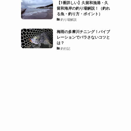
【1番詳しい】久留和漁港・久
留和海岸の釣り場解説！（釣れ
る魚・釣り方・ポイント）
釣り場解説
梅雨の多摩川チニング！バイブ
レーションでバラさないコツと
は？
釣行記