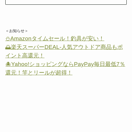
＜お知らせ＞
⛄Amazonタイムセール！釣具が安い！
🌅楽天スーパーDEAL-人気アウトドア商品もポ
イント高還元！
🐙Yahoo!ショッピングならPayPay毎日最低7％
還元！竿とリールが超得！