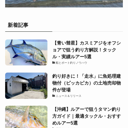
新着記事
【青い彗星】カスミアジをオフシ
ョアで狙う釣り方解説！タック
ル・実績ルアー5選
船とボート釣りノウハウ
釣り好きに！「走水」に魚処理建
物付（ピッカピカ）の土地売却物
件が登場
ニュース＆リリース
【沖縄】ルアーで狙うタマン釣り
方ガイド｜最適タックル・おすす
めルアー5選