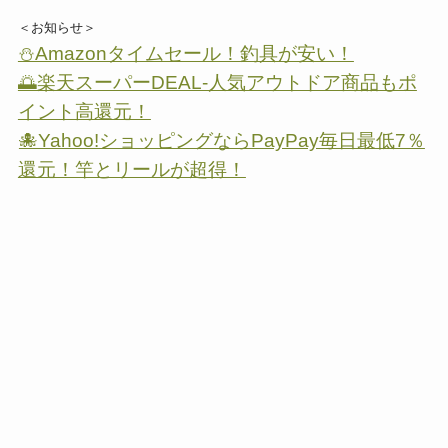
＜お知らせ＞
⛄Amazonタイムセール！釣具が安い！
🌅楽天スーパーDEAL-人気アウトドア商品もポ
イント高還元！
🐙Yahoo!ショッピングならPayPay毎日最低7％
還元！竿とリールが超得！