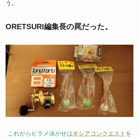
う。
ORETSURI
編集長の罠だった。
これからヒラメ泳がせは
オシアコンクエスト
を