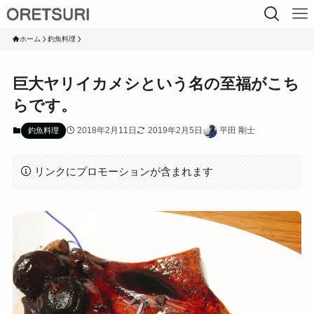
ホーム
釣魚料理
巨大ヤリイカメシという名の至福がこち
らです。
2018年2月11日
2019年2月5日
平田 剛士
釣魚料理
リンクにプロモーションが含まれます