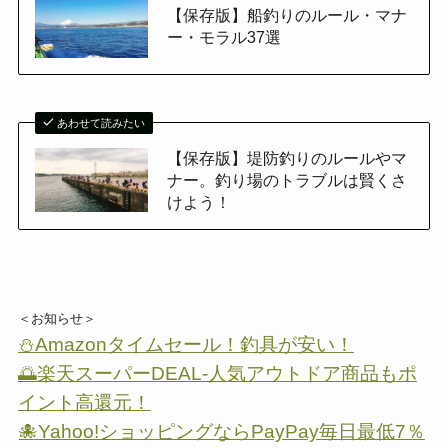
【保存版】船釣りのルール・マナ
ー・モラル37選
あわせて読みたい
【保存版】堤防釣りのルールやマ
ナー。釣り場のトラブルは賢くさ
けよう！
＜お知らせ＞
⛄Amazonタイムセール！釣具が安い！
🌅楽天スーパーDEAL-人気アウトドア商品もポ
イント高還元！
🐙Yahoo!ショッピングならPayPay毎日最低7％