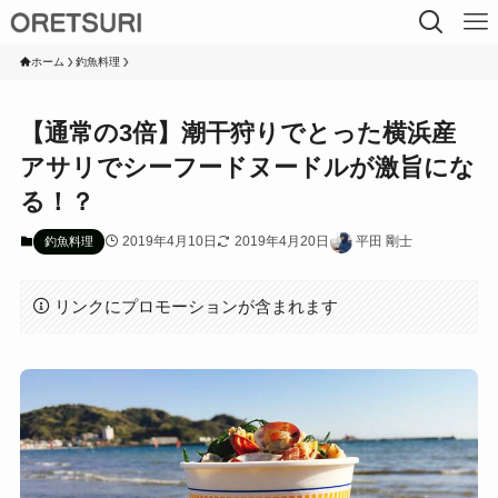
ホーム
釣魚料理
【通常の3倍】潮干狩りでとった横浜産
アサリでシーフードヌードルが激旨にな
る！？
2019年4月10日
2019年4月20日
平田 剛士
釣魚料理
リンクにプロモーションが含まれます