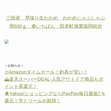
三陸産 早採り生わかめ わかめしゃぶしゃぶ
用500ｇ 春いちばん 田老町漁業協同組合
＜お知らせ＞
⛄Amazonタイムセール！釣具が安い！
🌅楽天スーパーDEAL-人気アウトドア商品もポ
イント高還元！
🐙Yahoo!ショッピングならPayPay毎日最低7％
還元！竿とリールが超得！