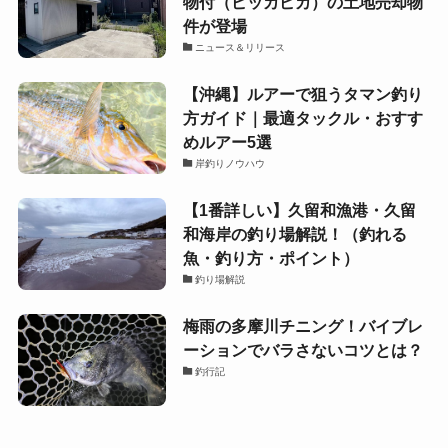
物付（ピッカピカ）の土地売却物
件が登場
ニュース＆リリース
【沖縄】ルアーで狙うタマン釣り
方ガイド｜最適タックル・おすす
めルアー5選
岸釣りノウハウ
【1番詳しい】久留和漁港・久留
和海岸の釣り場解説！（釣れる
魚・釣り方・ポイント）
釣り場解説
梅雨の多摩川チニング！バイブレ
ーションでバラさないコツとは？
釣行記