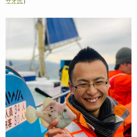
サオ氏
）