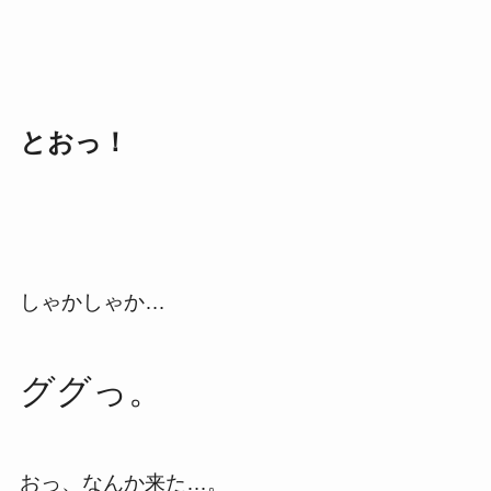
とおっ！
しゃかしゃか…
ググっ。
おっ、なんか来た…。