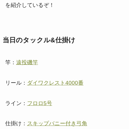
を紹介しているぞ！
当日のタックル&仕掛け
竿：
遠投磯竿
リール：
ダイワクレスト4000番
ライン：
フロロ5号
仕掛け：
スキップバニー付き弓角