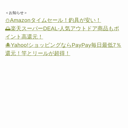
＜お知らせ＞
⛄Amazonタイムセール！釣具が安い！
🌅楽天スーパーDEAL-人気アウトドア商品もポ
イント高還元！
🐙Yahoo!ショッピングならPayPay毎日最低7％
還元！竿とリールが超得！