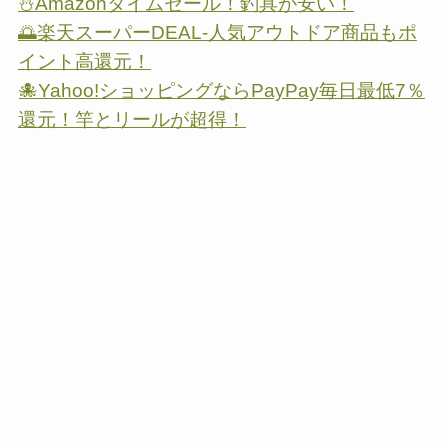
⛄Amazonタイムセール！釣具が安い！
🌅楽天スーパーDEAL-人気アウトドア商品もポ
イント高還元！
🐙Yahoo!ショッピングならPayPay毎日最低7％
還元！竿とリールが超得！