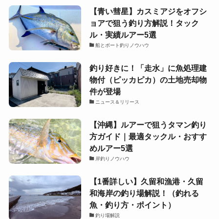
【青い彗星】カスミアジをオフシ
ョアで狙う釣り方解説！タック
ル・実績ルアー5選
船とボート釣りノウハウ
釣り好きに！「走水」に魚処理建
物付（ピッカピカ）の土地売却物
件が登場
ニュース＆リリース
【沖縄】ルアーで狙うタマン釣り
方ガイド｜最適タックル・おすす
めルアー5選
岸釣りノウハウ
【1番詳しい】久留和漁港・久留
和海岸の釣り場解説！（釣れる
魚・釣り方・ポイント）
釣り場解説