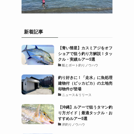
新着記事
【青い彗星】カスミアジをオフ
ショアで狙う釣り方解説！タッ
クル・実績ルアー5選
船とボート釣りノウハウ
釣り好きに！「走水」に魚処理
建物付（ピッカピカ）の土地売
却物件が登場
ニュース＆リリース
【沖縄】ルアーで狙うタマン釣
り方ガイド｜最適タックル・お
すすめルアー5選
岸釣りノウハウ