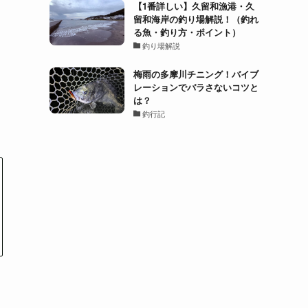
【1番詳しい】久留和漁港・久
留和海岸の釣り場解説！（釣れ
る魚・釣り方・ポイント）
釣り場解説
梅雨の多摩川チニング！バイブ
レーションでバラさないコツと
は？
釣行記
ー