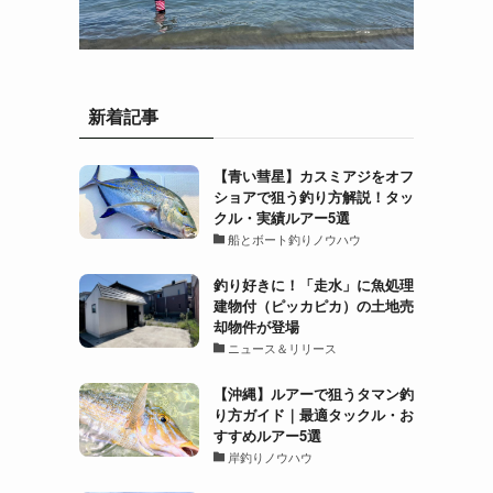
新着記事
【青い彗星】カスミアジをオフ
ショアで狙う釣り方解説！タッ
クル・実績ルアー5選
船とボート釣りノウハウ
釣り好きに！「走水」に魚処理
建物付（ピッカピカ）の土地売
却物件が登場
ニュース＆リリース
【沖縄】ルアーで狙うタマン釣
り方ガイド｜最適タックル・お
すすめルアー5選
岸釣りノウハウ