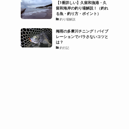
【1番詳しい】久留和漁港・久
留和海岸の釣り場解説！（釣れ
る魚・釣り方・ポイント）
釣り場解説
梅雨の多摩川チニング！バイブ
レーションでバラさないコツと
は？
釣行記