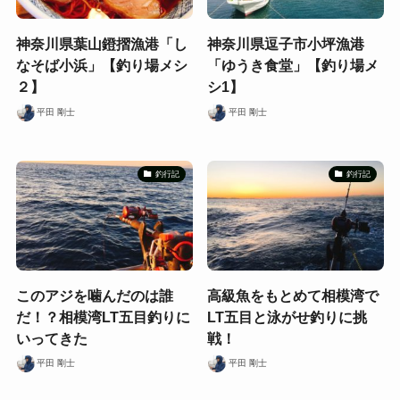
神奈川県葉山鐙摺漁港「し
神奈川県逗子市小坪漁港
なそば小浜」【釣り場メシ
「ゆうき食堂」【釣り場メ
２】
シ1】
平田 剛士
平田 剛士
釣行記
釣行記
このアジを噛んだのは誰
高級魚をもとめて相模湾で
だ！？相模湾LT五目釣りに
LT五目と泳がせ釣りに挑
いってきた
戦！
平田 剛士
平田 剛士