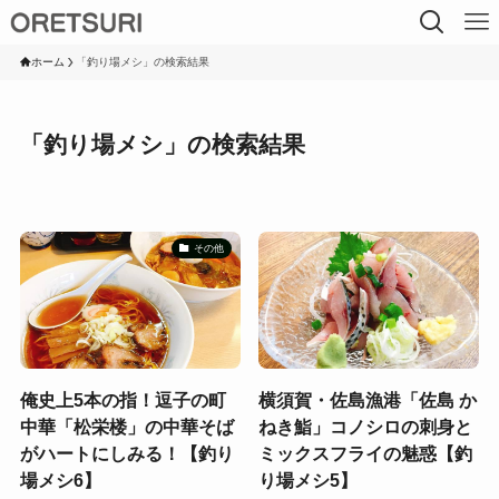
ホーム
「釣り場メシ」の検索結果
「釣り場メシ」の検索結果
その他
俺史上5本の指！逗子の町
横須賀・佐島漁港「佐島 か
中華「松栄楼」の中華そば
ねき鮨」コノシロの刺身と
がハートにしみる！【釣り
ミックスフライの魅惑【釣
場メシ6】
り場メシ5】