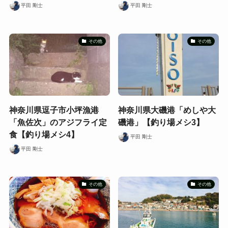
平田 剛士
平田 剛士
その他
その他
神奈川県逗子市小坪漁港
神奈川県大磯港「めしや大
「魚佐次」のアジフライ定
磯港」【釣り場メシ3】
食【釣り場メシ4】
平田 剛士
平田 剛士
その他
その他