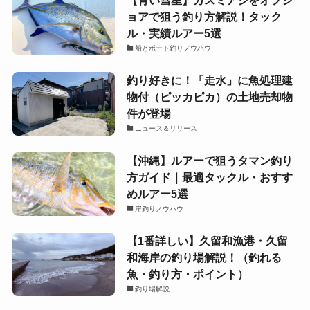
ョアで狙う釣り方解説！タック
ル・実績ルアー5選
船とボート釣りノウハウ
釣り好きに！「走水」に魚処理建
物付（ピッカピカ）の土地売却物
件が登場
ニュース＆リリース
【沖縄】ルアーで狙うタマン釣り
方ガイド｜最適タックル・おすす
めルアー5選
岸釣りノウハウ
【1番詳しい】久留和漁港・久留
和海岸の釣り場解説！（釣れる
魚・釣り方・ポイント）
釣り場解説