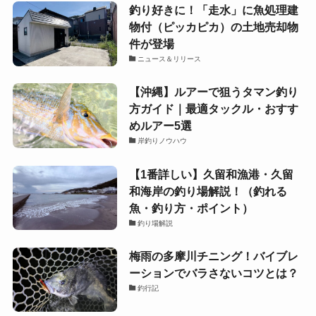
釣り好きに！「走水」に魚処理建
物付（ピッカピカ）の土地売却物
件が登場
ニュース＆リリース
【沖縄】ルアーで狙うタマン釣り
方ガイド｜最適タックル・おすす
めルアー5選
岸釣りノウハウ
【1番詳しい】久留和漁港・久留
和海岸の釣り場解説！（釣れる
魚・釣り方・ポイント）
釣り場解説
梅雨の多摩川チニング！バイブレ
ーションでバラさないコツとは？
釣行記