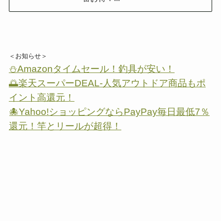
＜お知らせ＞
⛄Amazonタイムセール！釣具が安い！
🌅楽天スーパーDEAL-人気アウトドア商品もポ
イント高還元！
🐙Yahoo!ショッピングならPayPay毎日最低7％
還元！竿とリールが超得！