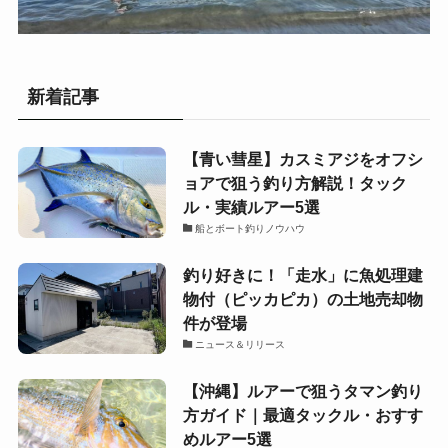
新着記事
【青い彗星】カスミアジをオフシ
ョアで狙う釣り方解説！タック
ル・実績ルアー5選
船とボート釣りノウハウ
釣り好きに！「走水」に魚処理建
物付（ピッカピカ）の土地売却物
件が登場
ニュース＆リリース
【沖縄】ルアーで狙うタマン釣り
方ガイド｜最適タックル・おすす
めルアー5選