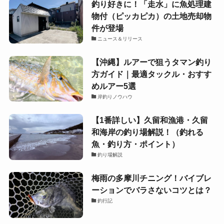
釣り好きに！「走水」に魚処理建
物付（ピッカピカ）の土地売却物
件が登場
ニュース＆リリース
【沖縄】ルアーで狙うタマン釣り
方ガイド｜最適タックル・おすす
めルアー5選
岸釣りノウハウ
【1番詳しい】久留和漁港・久留
和海岸の釣り場解説！（釣れる
魚・釣り方・ポイント）
釣り場解説
梅雨の多摩川チニング！バイブレ
ーションでバラさないコツとは？
釣行記