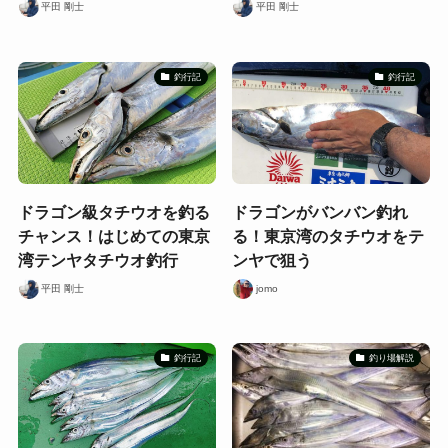
平田 剛士
平田 剛士
釣行記
釣行記
ドラゴン級タチウオを釣る
ドラゴンがバンバン釣れ
チャンス！はじめての東京
る！東京湾のタチウオをテ
湾テンヤタチウオ釣行
ンヤで狙う
平田 剛士
jomo
釣行記
釣り場解説