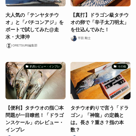
大人気の「テンヤタチウ
【真打】ドラゴン級タチウ
オ」と「バチコンアジ」を
オの卵で「辛子太刀明太」
ボートで試してみた@走
を仕込んでみた！
水・大津沖
平田 剛士
ORETSURI編集部
釣具レビュー・インプレ
その他
【便利】タチウオの指〇本
タチウオ釣りで言う「ドラ
問題が一目瞭然！「ドラゴ
ゴン」「神龍」の定義と
ンスケール」のレビュー・
は。長さ？重さ？指の本
インプレ
数？