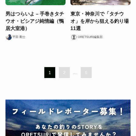
男はつらいよ – 手巻きタチ
東京・神奈川で「タチウ
ウオ・ビシアジ純情編（鴨
オ」を岸から狙える釣り場
居大室港）
11選
平田 剛士
ORETSURI編集部
1
2
...
6