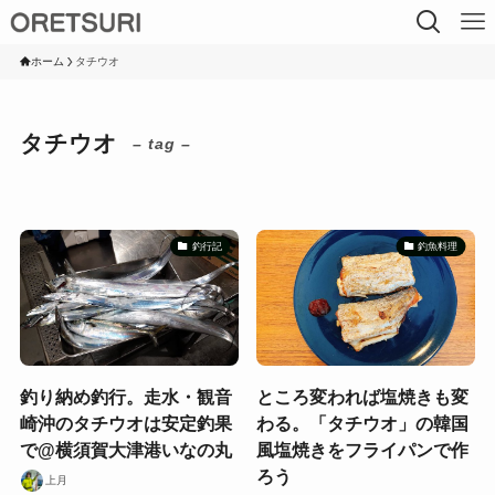
ホーム
タチウオ
タチウオ
– tag –
釣行記
釣魚料理
釣り納め釣行。走水・観音
ところ変われば塩焼きも変
崎沖のタチウオは安定釣果
わる。「タチウオ」の韓国
で@横須賀大津港いなの丸
風塩焼きをフライパンで作
ろう
上月