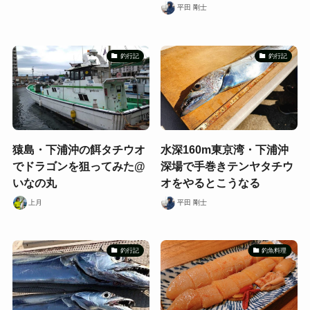
平田 剛士
釣行記
釣行記
猿島・下浦沖の餌タチウオ
水深160m東京湾・下浦沖
でドラゴンを狙ってみた@
深場で手巻きテンヤタチウ
いなの丸
オをやるとこうなる
上月
平田 剛士
釣行記
釣魚料理