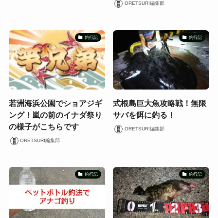
ORETSURI編集部
釣行記
釣行記
若洲海浜公園でショアジギ
式根島巨大魚攻略戦！無限
ング！嵐の前のイナダ祭り
サバを餌に釣る！
の様子がこちらです
ORETSURI編集部
ORETSURI編集部
釣行記
釣行記