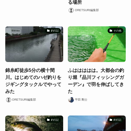
る場所
ORETSURI編集部
釣行記
その他
錦糸町徒歩5分の横十間
ふははははは。大都会の釣
川。はじめてのハゼ釣りを
り堀『品川フィッシングガ
ジギングタックルでやって
ーデン』で羽を伸ばしてき
みた
た
ORETSURI編集部
平田 剛士
釣行記
釣行記