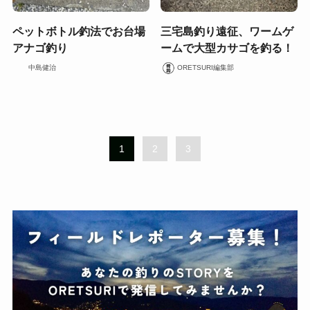
ペットボトル釣法でお台場
三宅島釣り遠征、ワームゲ
アナゴ釣り
ームで大型カサゴを釣る！
中島健治
ORETSURI編集部
1
2
3