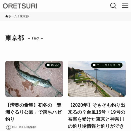
ホーム
東京都
東京都
– tag –
釣行記
ニュース＆リリース
【湾奥の希望】初冬の「豊
【2020年】そもそも釣り出
洲ぐるり公園」で落ちハゼ
来るの？台風15号・19号の
釣り
被害を受けた東京と神奈川
の釣り場情報と釣りができ
ORETSURI編集部