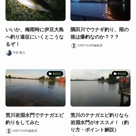
いいか、梅雨時に伊豆大島
隅田川でウナギ釣り、雨の
へ釣り遠征にいくとこうな
後は爆釣なのか？？？
るぞ！
ORETSURI編集部
平田 剛士
釣行記
釣行記
荒川岩淵水門でテナガエビ
荒川のテナガエビ釣りなら
釣りをしてみた
岩淵水門がオススメ！（釣
り方・ポイント解説）
ORETSURI編集部