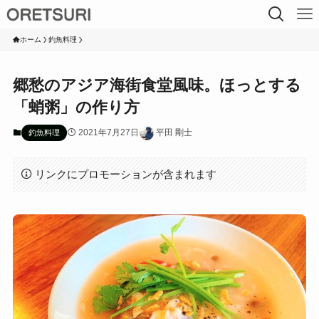
ホーム
釣魚料理
郷愁のアジア海街食堂風味。ほっとする
「蛸粥」の作り方
2021年7月27日
平田 剛士
釣魚料理
リンクにプロモーションが含まれます