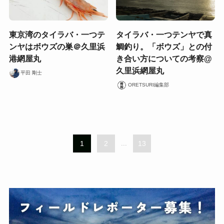
東京湾のタイラバ・一つテ
タイラバ・一つテンヤで真
ンヤはボウズの巣＠久里浜
鯛釣り。「ボウズ」との付
港網屋丸
き合い方についての考察@
久里浜網屋丸
平田 剛士
ORETSURI編集部
1
2
...
13