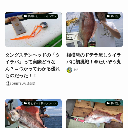
釣具レビュー・インプレ
釣行記
タングステンヘッドの「タ
相模湾のドテラ流しタイラ
イラバ」って実際どうな
バに初挑戦！＠たいぞう丸
ん？→つかってわかる優れ
上月
ものだった！！
ORETSURI編集部
船とボート釣りノウハウ
釣行記