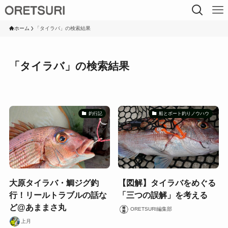
ホーム
「タイラバ」の検索結果
「タイラバ」の検索結果
釣行記
船とボート釣りノウハウ
大原タイラバ・鯛ジグ釣
【図解】タイラバをめぐる
行！リールトラブルの話な
「三つの誤解」を考える
ど@あままさ丸
ORETSURI編集部
上月