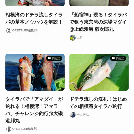
相模湾のドテラ流しタイラ
「船宿神」現る！タイラバ
バの基本ノウハウを解説！
で狙う東京湾の深場マダイ
@上総湊港 彦次郎丸
ORETSURI編集部
上月
釣行記
釣行記
タイラバで「アマダイ」が
ドテラ流しの洗礼！はじめ
釣れる！相模湾「アマラ
ての相模湾タイラバ釣行
バ」チャレンジ釣行@大磯
平田 剛士
港邦丸
ORETSURI編集部