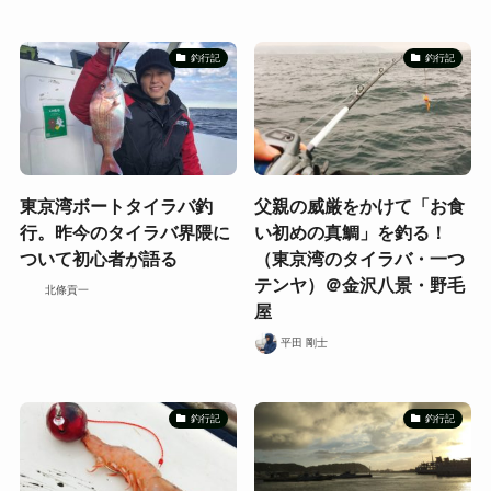
釣行記
釣行記
東京湾ボートタイラバ釣
父親の威厳をかけて「お食
行。昨今のタイラバ界隈に
い初めの真鯛」を釣る！
ついて初心者が語る
（東京湾のタイラバ・一つ
テンヤ）＠金沢八景・野毛
北條貢一
屋
平田 剛士
釣行記
釣行記