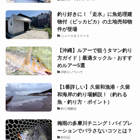
釣り好きに！「走水」に魚処理建
物付（ピッカピカ）の土地売却物
件が登場
ニュース＆リリース
【沖縄】ルアーで狙うタマン釣り
方ガイド｜最適タックル・おすす
めルアー5選
岸釣りノウハウ
【1番詳しい】久留和漁港・久留
和海岸の釣り場解説！（釣れる
魚・釣り方・ポイント）
釣り場解説
梅雨の多摩川チニング！バイブレ
ーションでバラさないコツとは？
釣行記