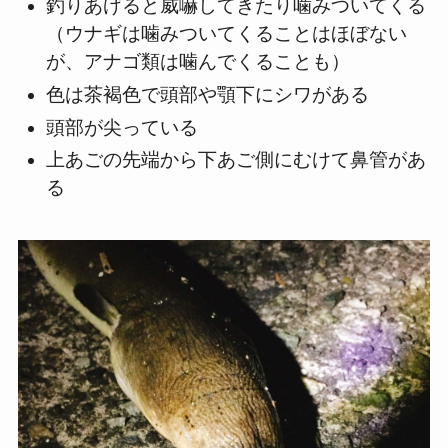
釣りあげると威嚇してきたり噛みついてくる
（ウナギは噛みついてくることはほぼない
が、アナゴ類は噛んでくることも）
色は茶褐色で頭部や顎下にシワがある
頭部が尖っている
上あごの先端から下あご側にむけて鼻管があ
る