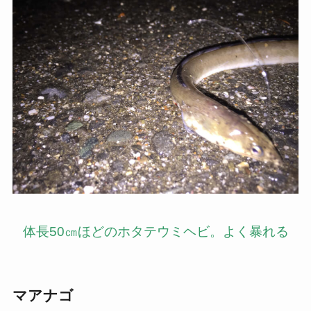
体長50㎝ほどのホタテウミヘビ。よく暴れる
マアナゴ