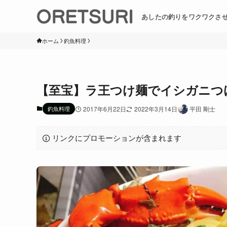
あしたの釣りをワクワクさ
ホーム
釣魚料理
【至宝】ラ王つけ麺でイシガニつ
釣魚料理
2017年6月22日
2022年3月14日
平田 剛士
リンクにプロモーションが含まれます