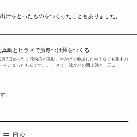
出汁をとったものをつくったこともありました。
た真鯛とヒラメで濃厚つけ麺をつくる
2月7日めでたく花粉症が発動、おかげで参加したＭＴＧでも集中力
んこまったもんです。。。 さて、泳がせの西上師と、三...
す。
目次