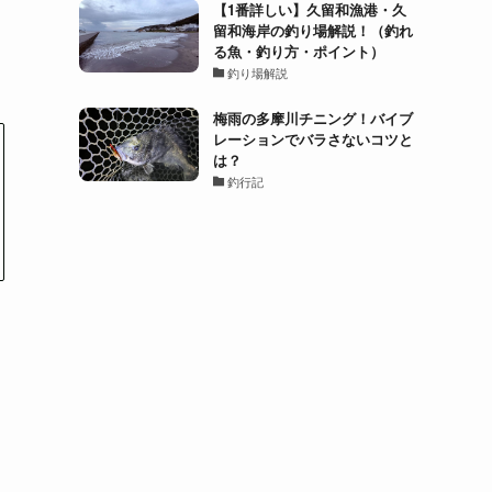
【1番詳しい】久留和漁港・久
留和海岸の釣り場解説！（釣れ
る魚・釣り方・ポイント）
釣り場解説
梅雨の多摩川チニング！バイブ
レーションでバラさないコツと
は？
釣行記