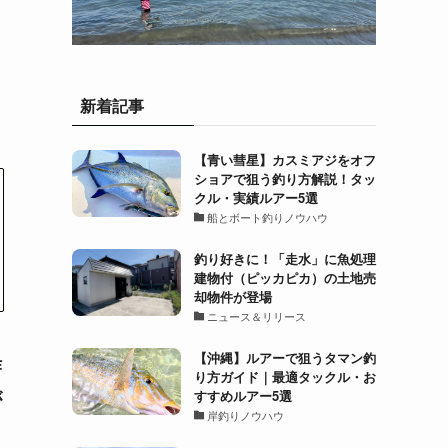
新着記事
【青い彗星】カスミアジをオフ
ショアで狙う釣り方解説！タッ
クル・実績ルアー5選
船とボート釣りノウハウ
釣り好きに！「走水」に魚処理
建物付（ピッカピカ）の土地売
却物件が登場
ニュース＆リリース
【沖縄】ルアーで狙うタマン釣
作
り方ガイド｜最適タックル・お
が
すすめルアー5選
岸釣りノウハウ