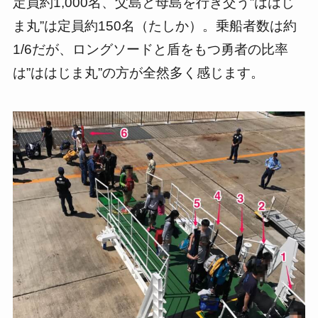
定員約1,000名、父島と母島を行き交う”ははじ
ま丸”は定員約150名（たしか）。乗船者数は約
1/6だが、ロングソードと盾をもつ勇者の比率
は”ははじま丸”の方が全然多く感じます。