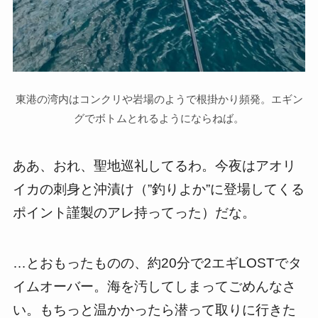
東港の湾内はコンクリや岩場のようで根掛かり頻発。エギン
グでボトムとれるようにならねば。
ああ、おれ、聖地巡礼してるわ。今夜はアオリ
イカの刺身と沖漬け（”釣りよか”に登場してくる
ポイント謹製のアレ持ってった）だな。
…とおもったものの、約20分で2エギLOSTでタ
イムオーバー。海を汚してしまってごめんなさ
い。もちっと温かかったら潜って取りに行きた