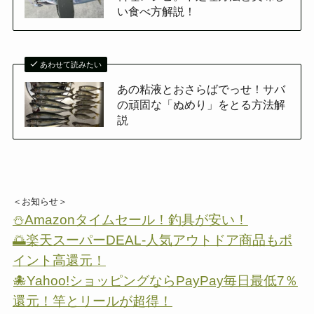
い食べ方解説！
あわせて読みたい
あの粘液とおさらばでっせ！サバ
の頑固な「ぬめり」をとる方法解
説
＜お知らせ＞
⛄Amazonタイムセール！釣具が安い！
🌅楽天スーパーDEAL-人気アウトドア商品もポ
イント高還元！
🐙Yahoo!ショッピングならPayPay毎日最低7％
還元！竿とリールが超得！