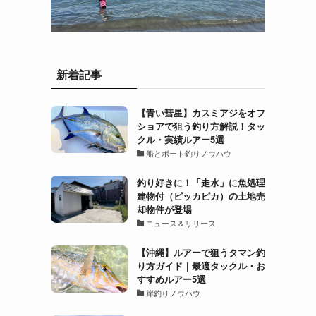
新着記事
【青い彗星】カスミアジをオフ
ショアで狙う釣り方解説！タッ
クル・実績ルアー5選
船とボート釣りノウハウ
釣り好きに！「走水」に魚処理
建物付（ピッカピカ）の土地売
却物件が登場
ニュース＆リリース
【沖縄】ルアーで狙うタマン釣
り方ガイド｜最適タックル・お
すすめルアー5選
岸釣りノウハウ