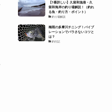
【1番詳しい】久留和漁港・久
サ
留和海岸の釣り場解説！（釣れ
る魚・釣り方・ポイント）
釣り場解説
梅雨の多摩川チニング！バイブ
レーションでバラさないコツと
は？
釣行記
つ
ま