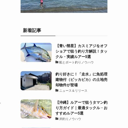
新着記事
【青い彗星】カスミアジをオフ
ショアで狙う釣り方解説！タッ
クル・実績ルアー5選
船とボート釣りノウハウ
釣り好きに！「走水」に魚処理
建物付（ピッカピカ）の土地売
却物件が登場
ニュース＆リリース
れ
【沖縄】ルアーで狙うタマン釣
り方ガイド｜最適タックル・お
すすめルアー5選
岸釣りノウハウ