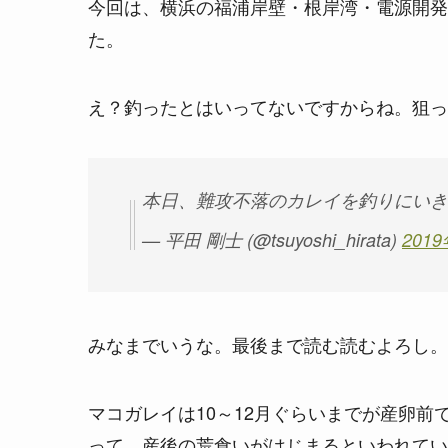
今回は、横浜の福浦岸壁・根岸湾・電源開発
た。
え？釣ったとはいってないですからね。狙っ
本日、難攻不落のカレイを釣りにいき
— 平田 剛士 (@tsuyoshi_hirata)
201
みなまでいうな。最後まで読む読むよろし。
マコガレイは10～12月ぐらいまでが産卵前
って、産後の荒食いがはじまるといわれてい