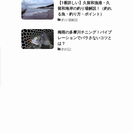
し
【1番詳しい】久留和漁港・久
留和海岸の釣り場解説！（釣れ
る魚・釣り方・ポイント）
釣り場解説
梅雨の多摩川チニング！バイブ
レーションでバラさないコツと
は？
釣行記