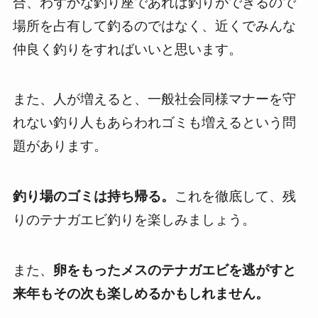
合、わずかな釣り座であれば釣りができるので
場所を占有して釣るのではなく、近くでみんな
仲良く釣りをすればいいと思います。
また、人が増えると、一般社会同様マナーを守
れない釣り人もあらわれゴミも増えるという問
題があります。
釣り場のゴミは持ち帰る。
これを徹底して、残
りのテナガエビ釣りを楽しみましょう。
また、
卵をもったメスのテナガエビを逃がすと
来年もその次も楽しめるかもしれません。