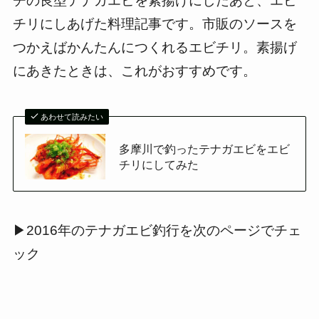
チの良型テナガエビを素揚げにしたあと、エビ
チリにしあげた料理記事です。市販のソースを
つかえばかんたんにつくれるエビチリ。素揚げ
にあきたときは、これがおすすめです。
あわせて読みたい
多摩川で釣ったテナガエビをエビ
チリにしてみた
▶2016年のテナガエビ釣行を次のページでチェ
ック