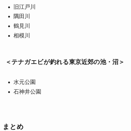
旧江戸川
隅田川
鶴見川
相模川
＜テナガエビが釣れる東京近郊の池・沼＞
水元公園
石神井公園
まとめ