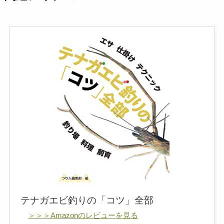
テナガエビ釣りの「コツ」全部
＞＞＞Amazonのレビューを見る