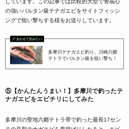
しています。この記事では比較的大型で警戒心
の強いバルタン級テナガエビをサイトフィッシ
ングで狙い撃ちする様をお送りしています。
あわせて読みたい
多摩川テナガエビ釣り、川崎六郷
テトラでバルタン級を狙い撃ち！
⑤【かんたんうまい！】多摩川で釣ったテ
ナガエビをエビチリにしてみた
多摩川の聖地六郷テトラ帯で釣った最長17セン