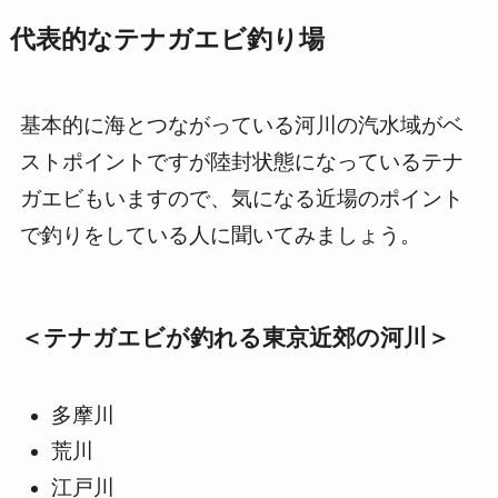
代表的なテナガエビ釣り場
基本的に海とつながっている河川の汽水域がベ
ストポイントですが陸封状態になっているテナ
ガエビもいますので、気になる近場のポイント
で釣りをしている人に聞いてみましょう。
＜テナガエビが釣れる東京近郊の河川＞
多摩川
荒川
江戸川