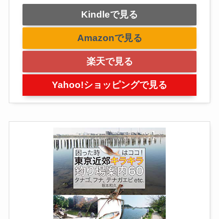
Kindleで見る
Amazonで見る
楽天で見る
Yahoo!ショッピングで見る