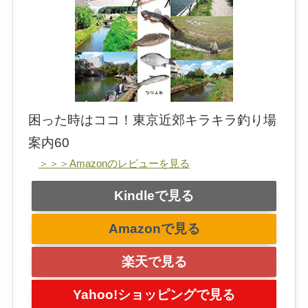
困った時はココ！東京近郊キラキラ釣り場
案内60
＞＞＞Amazonのレビューを見る
Kindleで見る
Amazonで見る
楽天で見る
Yahoo!ショッピングで見る