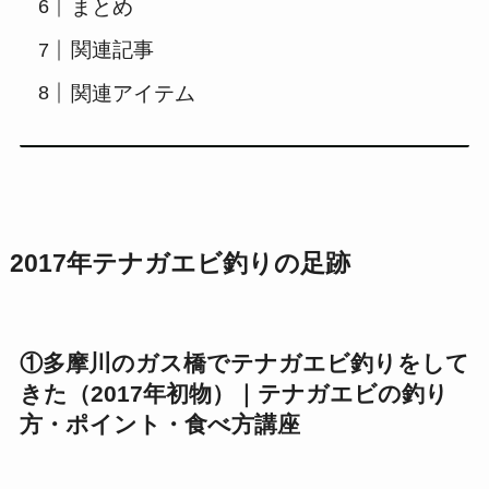
まとめ
関連記事
関連アイテム
2017年テナガエビ釣りの足跡
①多摩川のガス橋でテナガエビ釣りをして
きた（2017年初物）｜テナガエビの釣り
方・ポイント・食べ方講座