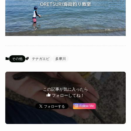
その他
テナガエビ
多摩川
この記事が気に入ったら
フォローしてね！
Follow Me