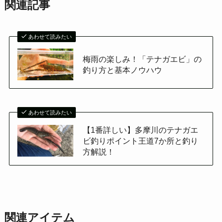
関連記事
あわせて読みたい
梅雨の楽しみ！「テナガエビ」の
釣り方と基本ノウハウ
あわせて読みたい
【1番詳しい】多摩川のテナガエ
ビ釣りポイント王道7か所と釣り
方解説！
関連アイテム