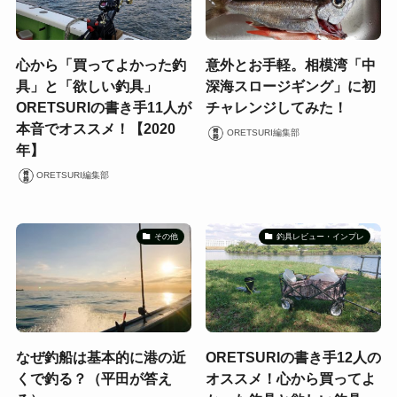
心から「買ってよかった釣
意外とお手軽。相模湾「中
具」と「欲しい釣具」
深海スロージギング」に初
ORETSURIの書き手11人が
チャレンジしてみた！
本音でオススメ！【2020
ORETSURI編集部
年】
ORETSURI編集部
その他
釣具レビュー・インプレ
なぜ釣船は基本的に港の近
ORETSURIの書き手12人の
くで釣る？（平田が答え
オススメ！心から買ってよ