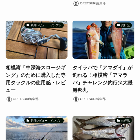
ORETSURI編集部
釣具レビュー・インプレ
釣行記
相模湾「中深海スロージギ
タイラバで「アマダイ」が
ング」のために購入した専
釣れる！相模湾「アマラ
用タックルの使用感・レビ
バ」チャレンジ釣行@大磯
ュー
港邦丸
ORETSURI編集部
ORETSURI編集部
釣具レビュー・インプレ
釣行記