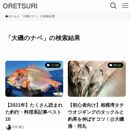
ホーム
「大磯のナベ」の検索結果
「大磯のナベ」の検索結果
その他
釣行記
【2021年】たくさん読まれ
【初心者向け】相模湾タチ
た釣行・料理系記事ベスト
ウオジギングのタックルと
10
釣果を伸ばすコツ！@大磯
港・邦丸
平田 剛士