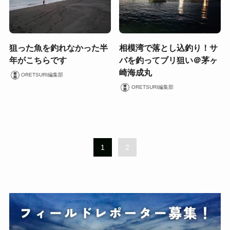
狙った魚を釣れなかった半
相模湾で落とし込釣り！サ
年がこちらです
バを釣ってブリ狙い＠茅ヶ
崎海成丸
ORETSURI編集部
ORETSURI編集部
1
2