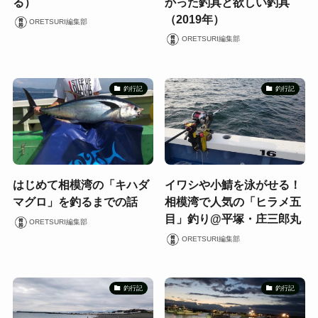
る）
かった釣具と欲しい釣具
（2019年）
ORETSURI編集部
ORETSURI編集部
釣行記
釣行記
はじめて相模湾の「キハダ
イワシや小鯖を泳がせる！
マグロ」を釣るまでの話
相模湾で人気の「ヒラメ五
目」釣り@平塚・庄三郎丸
ORETSURI編集部
ORETSURI編集部
釣行記
釣行記