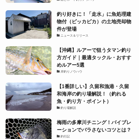
釣り好きに！「走水」に魚処理建
物付（ピッカピカ）の土地売却物
件が登場
ニュース＆リリース
【沖縄】ルアーで狙うタマン釣り
方ガイド｜最適タックル・おすす
めルアー5選
岸釣りノウハウ
【1番詳しい】久留和漁港・久留
和海岸の釣り場解説！（釣れる
魚・釣り方・ポイント）
釣り場解説
梅雨の多摩川チニング！バイブレ
ーションでバラさないコツとは？
釣行記